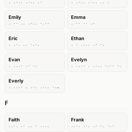
. .-.. .-.. .-
. .-.. .-.. .. .
Emily
Emma
. -- .. .-.. -.--
. -- -- .-
Eric
Ethan
. .-. .. -.-.
. - .... .- -.
Evan
Evelyn
. ...- .- -.
. ...- . .-.. -.-- -.
Everly
. ...- . .-. .-.. -.--
F
Faith
Frank
..-. .- .. - ....
..-. .-. .- -. -.-