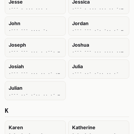
Jesse
Jessica
.--- . ... ... .
.--- . ... ... .. -.-. .-
John
Jordan
.--- --- .... -.
.--- --- .-. -.. .- -.
Joseph
Joshua
.--- --- ... . .--. ....
.--- --- ... .... ..- .-
Josiah
Julia
.--- --- ... .. .- ....
.--- ..- .-.. .. .-
Julian
.--- ..- .-.. .. .- -.
K
Karen
Katherine
-.- .- .-. . -.
-.- .- - .... . .-. .. -. .