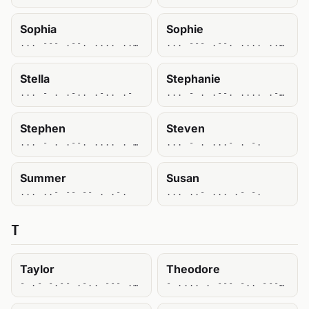
Sophia
Sophie
... --- .--. .... .. .-
... --- .--. .... .. .
Stella
Stephanie
... - . .-.. .-.. .-
... - . .--. .... .- -. .. .
Stephen
Steven
... - . .--. .... . -.
... - . ...- . -.
Summer
Susan
... ..- -- -- . .-.
... ..- ... .- -.
T
Taylor
Theodore
- .- -.-- .-.. --- .-.
- .... . --- -.. --- .-. .