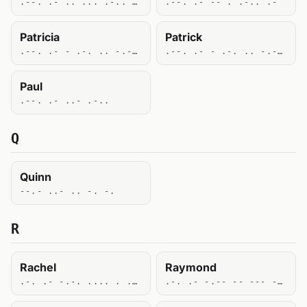
.--. .- .. ... .-.. . -.--
.--. .- -- . .-.. .-
Patricia
Patrick
.--. .- - .-. .. -.-. .. .-
.--. .- - .-. .. -.-. -.-
Paul
.--. .- ..- .-..
Q
Quinn
--.- ..- .. -. -.
R
Rachel
Raymond
.-. .- -.-. .... . .-..
.-. .- -.-- -- --- -. -..