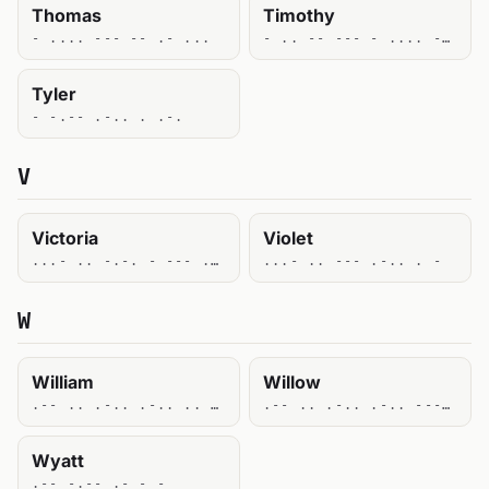
Thomas
Timothy
- .... --- -- .- ...
- .. -- --- - .... -.--
Tyler
- -.-- .-.. . .-.
V
Victoria
Violet
...- .. -.-. - --- .-. .. .-
...- .. --- .-.. . -
W
William
Willow
.-- .. .-.. .-.. .. .- --
.-- .. .-.. .-.. --- .--
Wyatt
.-- -.-- .- - -