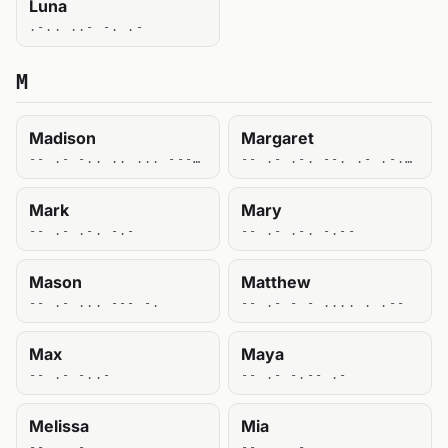
Luna
.-.. ..- -. .-
M
Madison
Margaret
-- .- -.. .. ... --- -.
-- .- .-. --. .- .-. . -
Mark
Mary
-- .- .-. -.-
-- .- .-. -.--
Mason
Matthew
-- .- ... --- -.
-- .- - - .... . .--
Max
Maya
-- .- -..-
-- .- -.-- .-
Melissa
Mia
-- . .-.. .. ... ... .-
-- .. .-