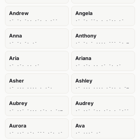
Andrew
Angela
.- -. -.. .-. . .--
.- -. --. . .-.. .-
Anna
Anthony
.- -. -. .-
.- -. - .... --- -. -.--
Aria
Ariana
.- .-. .. .-
.- .-. .. .- -. .-
Asher
Ashley
.- ... .... . .-.
.- ... .... .-.. . -.--
Aubrey
Audrey
.- ..- -... .-. . -.--
.- ..- -.. .-. . -.--
Aurora
Ava
.- ..- .-. --- .-. .-
.- ...- .-