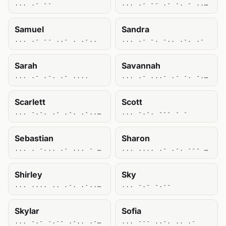
... .- --
... .- -- .- -. - .... .-
Samuel
Sandra
... .- -- ..- . .-..
... .- -. -.. .-. .-
Sarah
Savannah
... .- .-. .- ....
... .- ...- .- -. -. .- ....
Scarlett
Scott
... -.-. .- .-. .-.. . - -
... -.-. --- - -
Sebastian
Sharon
... . -... .- ... - .. .- -.
... .... .- .-. --- -.
Shirley
Sky
... .... .. .-. .-.. . -.--
... -.- -.--
Skylar
Sofia
... -.- -.-- .-.. .- .-.
... --- ..-. .. .-