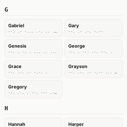
G
Gabriel
Gary
--. .- -... .-. .. . .-..
--. .- .-. -.--
Genesis
George
--. . -. . ... .. ...
--. . --- .-. --. .
Grace
Grayson
--. .-. .- -.-. .
--. .-. .- -.-- ... --- -.
Gregory
--. .-. . --. --- .-. -.--
H
Hannah
Harper