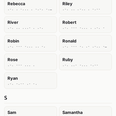
Rebecca
Riley
.-. . -... . -.-. -.-. .-
.-. .. .-.. . -.--
River
Robert
.-. .. ...- . .-.
.-. --- -... . .-. -
Robin
Ronald
.-. --- -... .. -.
.-. --- -. .- .-.. -..
Rose
Ruby
.-. --- ... .
.-. ..- -... -.--
Ryan
.-. -.-- .- -.
S
Sam
Samantha