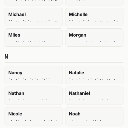
Michael
Michelle
-- .. -.-. .... .- . .-..
-- .. -.-. .... . .-.. .-.. .
Miles
Morgan
-- .. .-.. . ...
-- --- .-. --. .- -.
N
Nancy
Natalie
-. .- -. -.-. -.--
-. .- - .- .-.. .. .
Nathan
Nathaniel
-. .- - .... .- -.
-. .- - .... .- -. .. . .-..
Nicole
Noah
-. .. -.-. --- .-.. .
-. --- .- ....