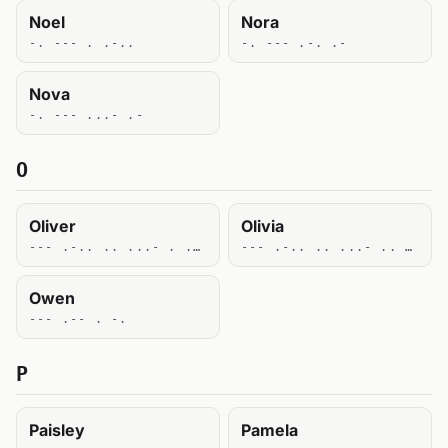
Noel
Nora
-. --- . .-..
-. --- .-. .-
Nova
-. --- ...- .-
O
Oliver
Olivia
--- .-.. .. ...- . .-.
--- .-.. .. ...- .. .-
Owen
--- .-- . -.
P
Paisley
Pamela