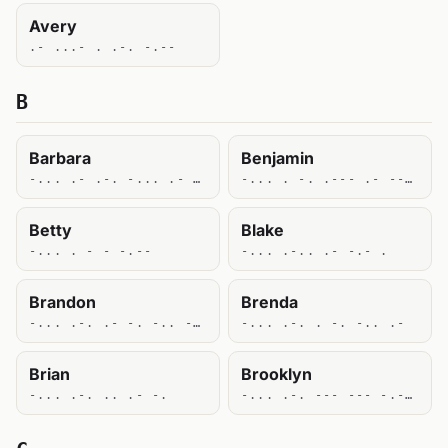
Avery
.- ...- . .-. -.--
B
Barbara
Benjamin
-... .- .-. -... .- .-. .-
-... . -. .--- .- -- .. -.
Betty
Blake
-... . - - -.--
-... .-.. .- -.- .
Brandon
Brenda
-... .-. .- -. -.. --- -.
-... .-. . -. -.. .-
Brian
Brooklyn
-... .-. .. .- -.
-... .-. --- --- -.- .-.. -.-- -.