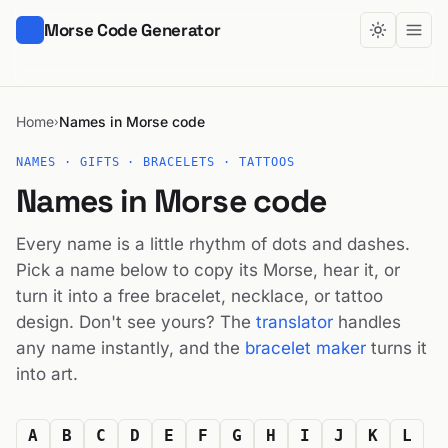
Morse Code Generator
Home
Names in Morse code
›
NAMES · GIFTS · BRACELETS · TATTOOS
Names in Morse code
Every name is a little rhythm of dots and dashes.
Pick a name below to copy its Morse, hear it, or
turn it into a free bracelet, necklace, or tattoo
design. Don't see yours? The
translator
handles
any name instantly, and the
bracelet maker
turns it
into art.
A
B
C
D
E
F
G
H
I
J
K
L