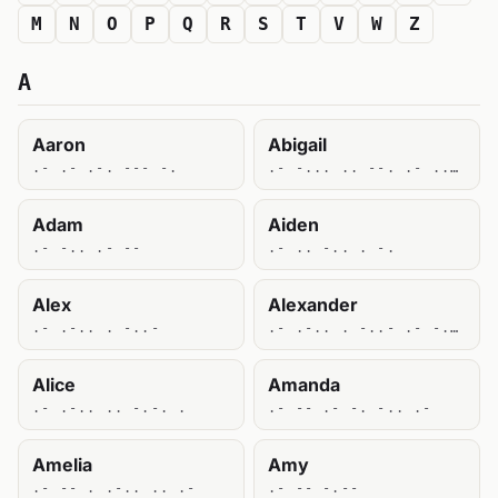
M
N
O
P
Q
R
S
T
V
W
Z
A
Aaron
Abigail
.- .- .-. --- -.
.- -... .. --. .- .. .-..
Adam
Aiden
.- -.. .- --
.- .. -.. . -.
Alex
Alexander
.- .-.. . -..-
.- .-.. . -..- .- -. -.. . .-.
Alice
Amanda
.- .-.. .. -.-. .
.- -- .- -. -.. .-
Amelia
Amy
.- -- . .-.. .. .-
.- -- -.--