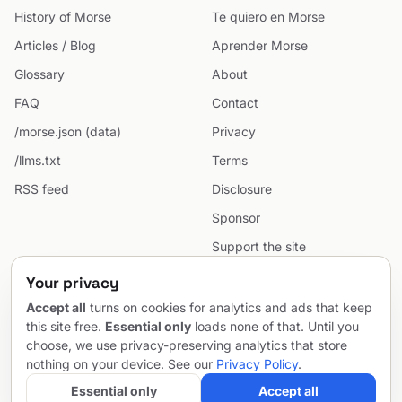
History of Morse
Te quiero en Morse
Articles / Blog
Aprender Morse
Glossary
About
FAQ
Contact
/morse.json (data)
Privacy
/llms.txt
Terms
RSS feed
Disclosure
Sponsor
Support the site
Cookie preferences
Your privacy
Sitemap
Accept all
turns on cookies for analytics and ads that keep
this site free.
Essential only
loads none of that. Until you
choose, we use privacy-preserving analytics that store
nothing on your device. See our
Privacy Policy
.
© 2026 MorseCodeGenerator.com — the hub of Morse code.
Email
Project by
SentioAurum
Essential only
Accept all