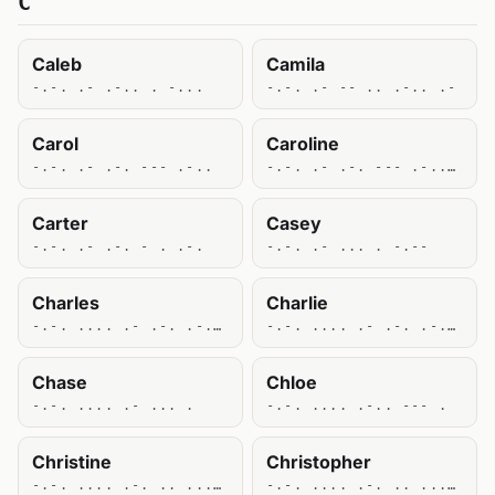
C
Caleb
Camila
-.-. .- .-.. . -...
-.-. .- -- .. .-.. .-
Carol
Caroline
-.-. .- .-. --- .-..
-.-. .- .-. --- .-.. .. -. .
Carter
Casey
-.-. .- .-. - . .-.
-.-. .- ... . -.--
Charles
Charlie
-.-. .... .- .-. .-.. . ...
-.-. .... .- .-. .-.. .. .
Chase
Chloe
-.-. .... .- ... .
-.-. .... .-.. --- .
Christine
Christopher
-.-. .... .-. .. ... - .. -. .
-.-. .... .-. .. ... - --- .--. .... . .-.