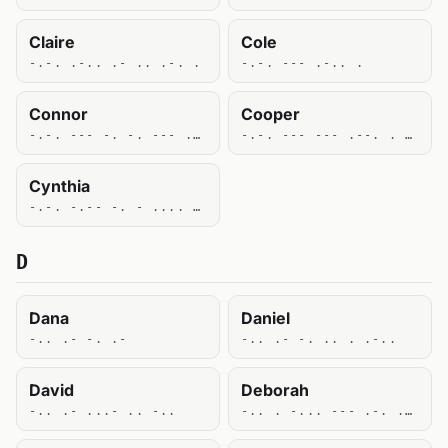
Claire
Cole
-.-. .-.. .- .. .-. .
-.-. --- .-.. .
Connor
Cooper
-.-. --- -. -. --- .-.
-.-. --- --- .--. . .-.
Cynthia
-.-. -.-- -. - .... .. .-
D
Dana
Daniel
-.. .- -. .-
-.. .- -. .. . .-..
David
Deborah
-.. .- ...- .. -..
-.. . -... --- .-. .- ....