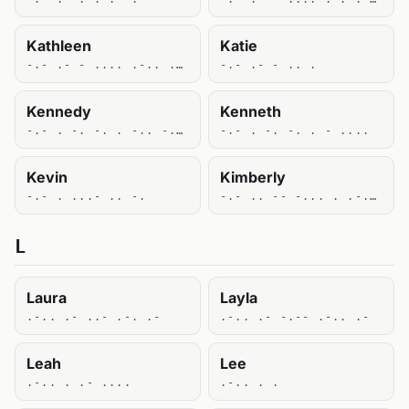
Kathleen
Katie
-.- .- - .... .-.. . . -.
-.- .- - .. .
Kennedy
Kenneth
-.- . -. -. . -.. -.--
-.- . -. -. . - ....
Kevin
Kimberly
-.- . ...- .. -.
-.- .. -- -... . .-. .-.. -.--
L
Laura
Layla
.-.. .- ..- .-. .-
.-.. .- -.-- .-.. .-
Leah
Lee
.-.. . .- ....
.-.. . .