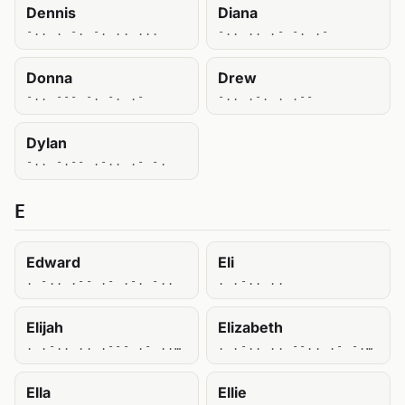
Dennis
Diana
-.. . -. -. .. ...
-.. .. .- -. .-
Donna
Drew
-.. --- -. -. .-
-.. .-. . .--
Dylan
-.. -.-- .-.. .- -.
E
Edward
Eli
. -.. .-- .- .-. -..
. .-.. ..
Elijah
Elizabeth
. .-.. .. .--- .- ....
. .-.. .. --.. .- -... . - ....
Ella
Ellie