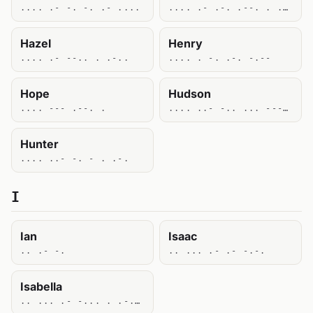
.... .- -. -. .- ....
.... .- .-. .--. . .-.
Hazel
Henry
.... .- --.. . .-..
.... . -. .-. -.--
Hope
Hudson
.... --- .--. .
.... ..- -.. ... --- -.
Hunter
.... ..- -. - . .-.
I
Ian
Isaac
.. .- -.
.. ... .- .- -.-.
Isabella
.. ... .- -... . .-.. .-.. .-