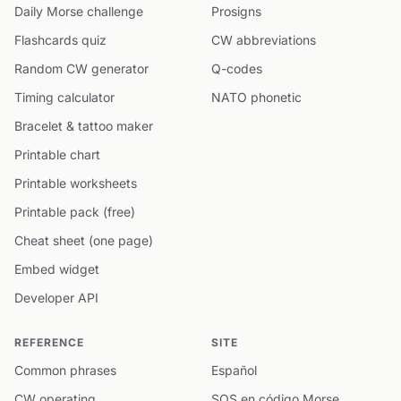
Daily Morse challenge
Prosigns
Flashcards quiz
CW abbreviations
Random CW generator
Q-codes
Timing calculator
NATO phonetic
Bracelet & tattoo maker
Printable chart
Printable worksheets
Printable pack (free)
Cheat sheet (one page)
Embed widget
Developer API
REFERENCE
SITE
Common phrases
Español
CW operating
SOS en código Morse