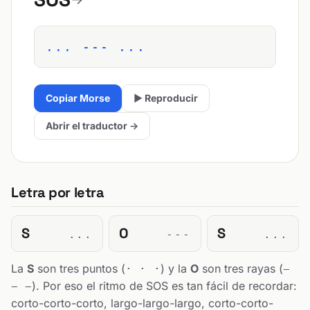
... --- ...
Copiar Morse
▶ Reproducir
Abrir el traductor →
Letra por letra
S
O
S
...
---
...
La
S
son tres puntos (
) y la
O
son tres rayas (
· · ·
−
). Por eso el ritmo de SOS es tan fácil de recordar:
− −
corto-corto-corto, largo-largo-largo, corto-corto-