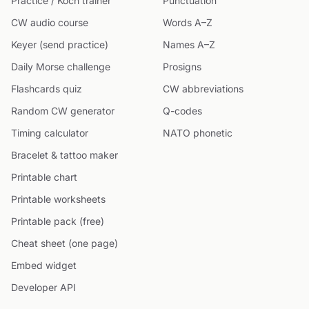
Practice / Koch trainer
Punctuation
CW audio course
Words A–Z
Keyer (send practice)
Names A–Z
Daily Morse challenge
Prosigns
Flashcards quiz
CW abbreviations
Random CW generator
Q-codes
Timing calculator
NATO phonetic
Bracelet & tattoo maker
Printable chart
Printable worksheets
Printable pack (free)
Cheat sheet (one page)
Embed widget
Developer API