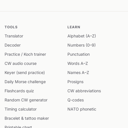
TOOLS
LEARN
Translator
Alphabet (A–Z)
Decoder
Numbers (0–9)
Practice / Koch trainer
Punctuation
CW audio course
Words A–Z
Keyer (send practice)
Names A–Z
Daily Morse challenge
Prosigns
Flashcards quiz
CW abbreviations
Random CW generator
Q-codes
Timing calculator
NATO phonetic
Bracelet & tattoo maker
Printable chart