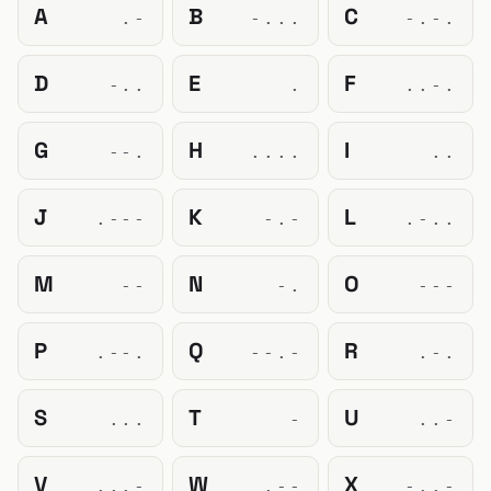
A
B
C
.-
-...
-.-.
D
E
F
-..
.
..-.
G
H
I
--.
....
..
J
K
L
.---
-.-
.-..
M
N
O
--
-.
---
P
Q
R
.--.
--.-
.-.
S
T
U
...
-
..-
V
W
X
...-
.--
-..-