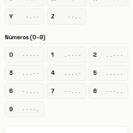
Y
Z
-.--
--..
Números (0–9)
0
1
2
-----
.----
..---
3
4
5
...--
....-
.....
6
7
8
-....
--...
---..
9
----.